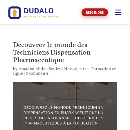
REJOINDRE
EXPERTISE
Découvrez le monde des
ACTIONS HUMANITAIRES
Techniciens Dispensation
Pharmaceutique
DYNAMIQUE COMMUNAUTAIRE
by
Amadou Abdou Souley
|
Nov 26, 2024
|
Formation en
ligne
|
0 comments
PHILOSOPHIE
RÉUSSITE ÉDUCATIVE
DÉCOUVREZ LE MONDDU TECHNICIEN EN
DISPENSATION EN PHARMACEUTIQUE UN
ACTUALITÉS
PILIER INCONTOURNABLE DES SERVICES
PHARMACEUTIQUES À LA POPULATION